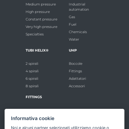
Medium pressure
Industrial
automation
High pressure
Gas
Constant pressure
Fuel
Very high pressure
Chemicals
Specialties
Water
TUBI HELIX®
UHP
2 spirali
Boccole
4 spirali
Fittings
6 spirali
Adattatori
8 spirali
Accessori
FITTINGS
Boccole Standard
Informativa cookie
Inserti Standard
Boccole VHP
Noi e alcuni partner selezionati utilizziamo cookie o