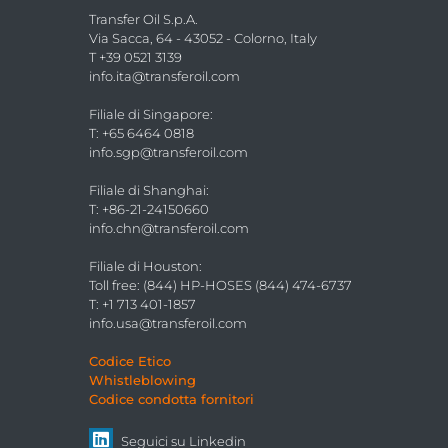
Transfer Oil S.p.A.
Via Sacca, 64 - 43052 - Colorno, Italy
T +39 0521 3139
info.ita@transferoil.com
Filiale di Singapore
:
T: +65 6464 0818
info.sgp@transferoil.com
Filiale di Shanghai
:
T: +86-21-24150660
info.chn@transferoil.com
Filiale di Houston
:
Toll free: (844) HP-HOSES (844) 474-6737
T: +1 713 401-1857
info.usa@transferoil.com
Codice Etico
Whistleblowing
Codice condotta fornitori
Seguici su
Linkedin