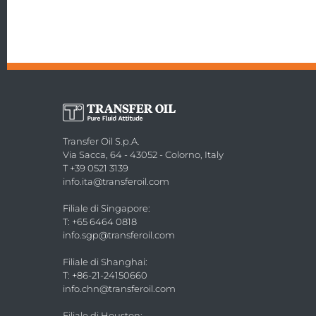
Transfer Oil S.p.A.
Via Sacca, 64 - 43052 - Colorno, Italy
T +39 0521 3139
info.ita@transferoil.com
Filiale di Singapore
:
T: +65 6464 0818
info.sgp@transferoil.com
Filiale di Shanghai
:
T: +86-21-24150660
info.chn@transferoil.com
Filiale di Houston
: