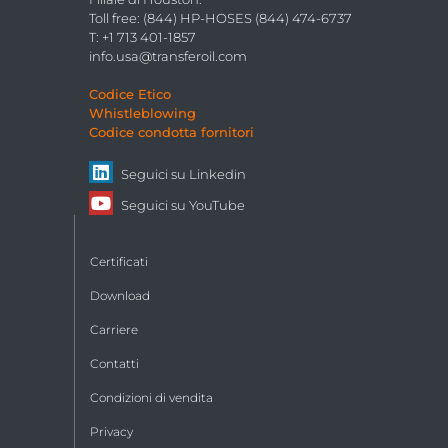
Toll free: (844) HP-HOSES (844) 474-6737
T: +1 713 401-1857
info.usa@transferoil.com
Codice Etico
Whistleblowing
Codice condotta fornitori
Seguici su
Linkedin
Seguici su
YouTube
Certificati
Download
Carriere
Contatti
Condizioni di vendita
Privacy