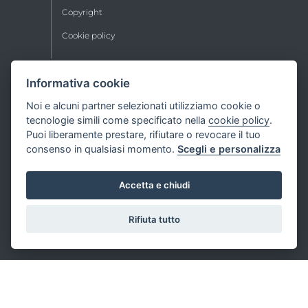
Copyright
Cookie policy
Informativa cookie
HYDRAULIC
INDUSTRIAL
Noi e alcuni partner selezionati utilizziamo cookie o
tecnologie simili come specificato nella
cookie policy
.
Puoi liberamente prestare, rifiutare o revocare il tuo
Medium pressure
Industrial
automation
consenso in qualsiasi momento.
Scegli e personalizza
High pressure
Gas
Constant pressure
Fuel
Accetta e chiudi
Very high pressure
Chemicals
Specialties
Water
Rifiuta tutto
TUBI HELIX®
UHP
2 spirali
Boccole
4 spirali
Fittings