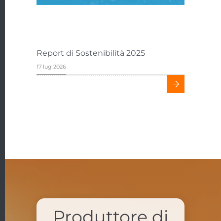
Report di Sostenibilità 2025
Fiera IFA
17 lug 2026
08 mag 2026
Produttore di