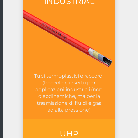
INDUSTRIAL
Tubi termoplastici e raccordi
(boccole e inserti) per
applicazioni industriali (non
oleodinamiche, ma per la
trasmissione di fluidi e gas
ad alta pressione)
UHP