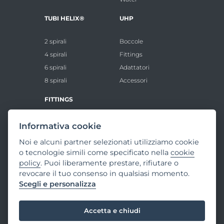
TUBI HELIX®
UHP
2 spirali
Boccole
4 spirali
Fittings
6 spirali
Adattatori
8 spirali
Accessori
FITTINGS
Boccole Standard
Informativa cookie
Inserti Standard
Noi e alcuni partner selezionati utilizziamo cookie
Boccole VHP
o tecnologie simili come specificato nella
cookie
Inserti VHP
policy
. Puoi liberamente prestare, rifiutare o
revocare il tuo consenso in qualsiasi momento.
VAT and business register of Parma:
Scegli e personalizza
IT02306450343 - share capital: 2.500.000€
fully paid up
Accetta e chiudi