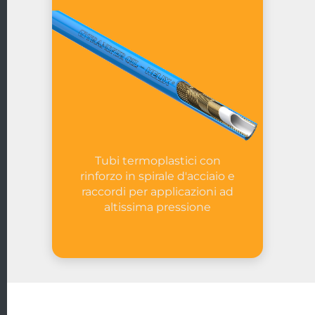
Tubi termoplastici con
rinforzo in spirale d'acciaio e
raccordi per applicazioni ad
altissima pressione