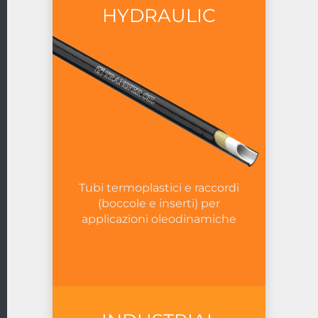
HYDRAULIC
Tubi termoplastici e raccordi
(boccole e inserti) per
applicazioni oleodinamiche