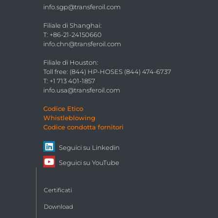
info.sgp@transferoil.com
Filiale di Shanghai
:
T: +86-21-24150660
info.chn@transferoil.com
Filiale di Houston
:
Toll free: (844) HP-HOSES (844) 474-6737
T: +1 713 401-1857
info.usa@transferoil.com
Codice Etico
Whistleblowing
Codice condotta fornitori
Seguici su
Linkedin
Seguici su
YouTube
Certificati
Download