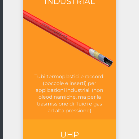
INDUSTRIAL
Tubi termoplastici e raccordi
(boccole e inserti) per
applicazioni industriali (non
oleodinamiche, ma per la
trasmissione di fluidi e gas
ad alta pressione)
UHP