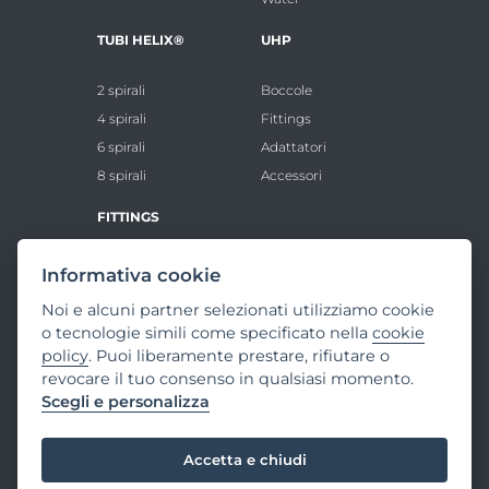
TUBI HELIX®
UHP
2 spirali
Boccole
4 spirali
Fittings
6 spirali
Adattatori
8 spirali
Accessori
FITTINGS
Boccole Standard
Informativa cookie
Inserti Standard
Noi e alcuni partner selezionati utilizziamo cookie
Boccole VHP
o tecnologie simili come specificato nella
cookie
Inserti VHP
policy
. Puoi liberamente prestare, rifiutare o
revocare il tuo consenso in qualsiasi momento.
VAT and business register of Parma:
Scegli e personalizza
IT02306450343 - share capital: 2.500.000€
fully paid up
Accetta e chiudi