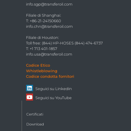
info.sgp@transferoil.com
Filiale di Shanghai
:
T: +86-21-24150660
info.chn@transferoil.com
Filiale di Houston
:
Toll free: (844) HP-HOSES (844) 474-6737
T: +1 713 401-1857
info.usa@transferoil.com
Codice Etico
Whistleblowing
Codice condotta fornitori
Seguici su
Linkedin
Seguici su
YouTube
Certificati
Download