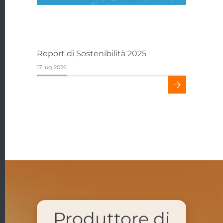
Report di Sostenibilità 2025
Fiera IFA
17 lug 2026
08 mag 2026
Produttore di