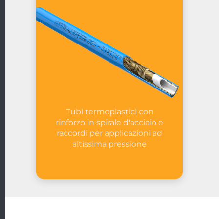
Tubi termoplastici con
rinforzo in spirale d'acciaio e
raccordi per applicazioni ad
altissima pressione