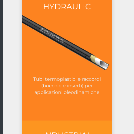
HYDRAULIC
Tubi termoplastici e raccordi
(boccole e inserti) per
applicazioni oleodinamiche